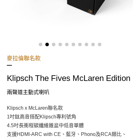
卡拉OK擴大機
MUSE系列
網路線
ICON 系列
光纖線
擴大機
麥拉倫聯名款
HDMI線
串流綜合擴大機
超低音線
Klipsch The Fives McLaren Edition
家庭劇院組
RCA線
CD PLAYER
喇叭線
兩聲道主動式喇叭
TYPE C
Klipsch x McLaren聯名款
腳墊
1吋鈦高音搭配Klipsch專利號角
4.5吋長衝程碳纖維錐盆中低音單體
支援HDMI-ARC with CE、藍牙、Phono及RCA類比、