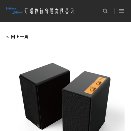
電腦喇叭
PROFESSIONAL
崁入喇叭
DESIGNER崁入喇
< 回上一頁
叭
CUSTOM崁入喇叭
全天候系列戶外喇
叭
石頭喇叭戶外喇叭
景觀喇叭戶外喇叭
SYNERGY LABEL
ON-WALL
專業THX影院系列
落地型喇叭